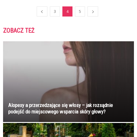
3
4
5
ZOBACZ TEŻ
K
K
Alopexy a przerzedzające się włosy – jak rozsądnie
podejść do miejscowego wsparcia skóry głowy?