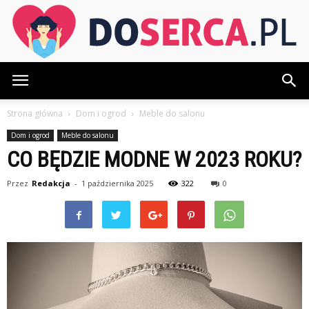
DoSerca.pl
Strona główna
Dom i ogrod
Meble do salonu
Dom i ogrod
Meble do salonu
CO BĘDZIE MODNE W 2023 ROKU?
Przez
Redakcja
-
1 października 2025
322
0